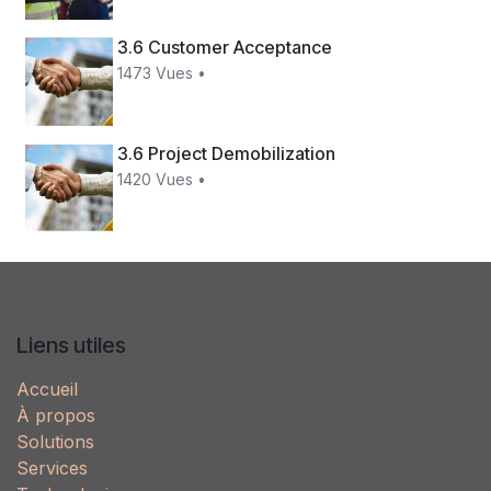
3.6 Customer Acceptance
1473 Vues •
3.6 Project Demobilization
1420 Vues •
Liens utiles
Accueil
À propos
Solutions
Services