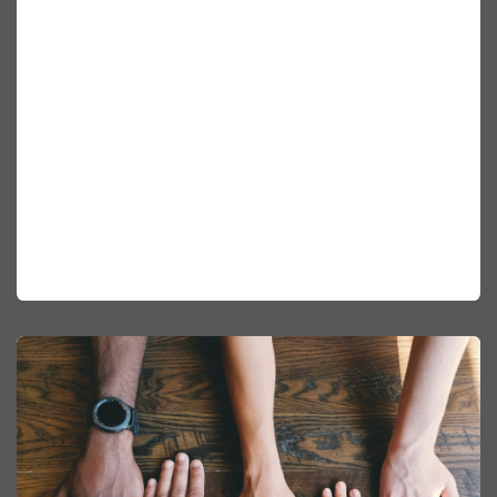
Nous utilisons des méthodes de cryptage de
données sécurisées pour garantir que les services
cloud à distance peuvent offrir des avantages en
termes de performance sans compromettre la
sécurité. Nous veillons également à ce que nos
solutions cloud respectent les meilleures pratiques
en matière de gestion des données, de
souveraineté des données et de résidence des
données. Toutes les données stockées dans le
cloud sont assainies pour garantir l'anonymat des
clients et la protection des données.