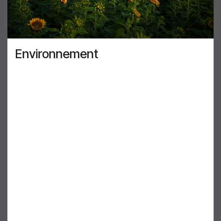
Environnement
L'environnement et sa protection font partie des
raisons pour lesquelles AirGenuity existe. Nos
produits et services protègent les employés de
nos clients ainsi que leur mission commerciale.
Notre facteur différenciateur est la manière dont
nous gérons l'équilibre critique de la fourniture de
ces services d'une manière qui prend en compte
l'environnement. La façon dont nous configurons
nos systèmes ainsi que l'endroit où nous nous
approvisionnons en produits fait partie de notre
identité. Nos produits sont optimisés en
sélectionnant des systèmes, des matériaux et des
composants pour leur capacité à offrir des