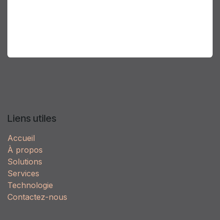
de qui nous sommes et une des raisons pour
lesquelles les clients préfèrent AirGenuity ; parce
que nos employés offrent des solutions avancées,
uniques et innovantes.
Liens utiles
Accueil
À propos
Solutions
Services
Technologie
Contactez-nous