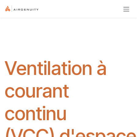
Se rendre au contenu
Ventilation à
courant
continu
(VCC) d'espace