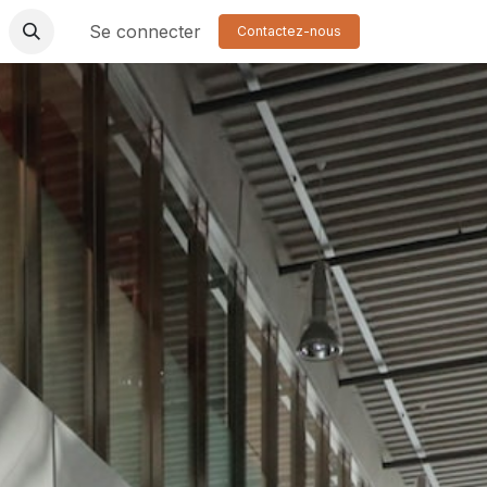
eneurs
Contactez-nous
Se connecter
À propos
🐝
Aide
Resource
Contactez-nous