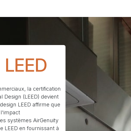
echnologie
Solutions
Fièrement Canadien
Entrepr
n LEED
merciaux, la certification
l Design (LEED) devient
 design LEED affirme que
l'impact
 Les systèmes AirGenuity
me LEED en fournissant à